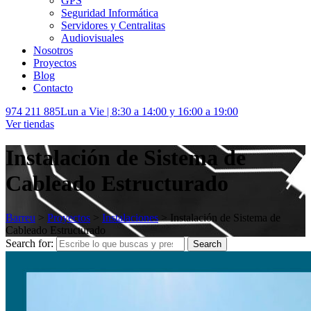
GPS
Seguridad Informática
Servidores y Centralitas
Audiovisuales
Nosotros
Proyectos
Blog
Contacto
974 211 885
Lun a Vie | 8:30 a 14:00 y 16:00 a 19:00
Ver tiendas
Instalación de Sistema de
Cableado Estructurado
Barreu
>
Proyectos
>
Instalaciones
>
Instalación de Sistema de
Cableado Estructurado
Search for:
Search