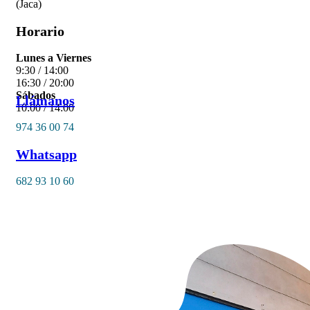
(Jaca)
Horario
Lunes a Viernes
9:30 / 14:00
16:30 / 20:00
Sábados
Llámanos
10:00 / 14:00
974 36 00 74
Whatsapp
682 93 10 60