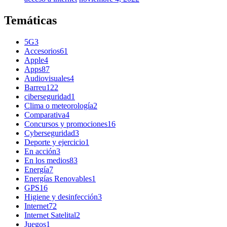
Temáticas
5G
3
Accesorios
61
Apple
4
Apps
87
Audiovisuales
4
Barreu
122
ciberseguridad
1
Clima o meteorología
2
Comparativa
4
Concursos y promociones
16
Cyberseguridad
3
Deporte y ejercicio
1
En acción
3
En los medios
83
Energía
7
Energías Renovables
1
GPS
16
Higiene y desinfección
3
Internet
72
Internet Satelital
2
Juegos
1