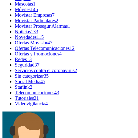
Mascotas
1
Móviles
145
Movistar Empresas
7
Movistar Particulares
2
Movistar Prosegur Alarmas
1
Noticias
133
Novedades
115
Ofertas Movistar
47
Ofertas Telecomunicaciones
12
Ofertas y Promociones
4
Redes
13
Seguridad
37
Servicios contra el coronavirus
2
Sin categorizar
35
Social Media
45
Starlink
2
Telecomunicaciones
43
Tutoriales
21
Videovigilancia
4