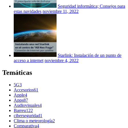
Seguridad informática; Consejos para
estas navidades
noviembre 11, 2022
Starlink: Instalación de un punto de
acceso a internet
noviembre 4, 2022
Temáticas
5G
3
Accesorios
61
Apple
4
Apps
87
Audiovisuales
4
Barreu
122
ciberseguridad
1
Clima o meteorología
2
Comparativa
4