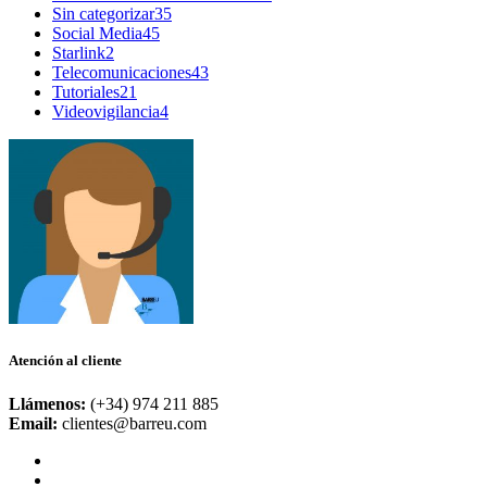
Sin categorizar
35
Social Media
45
Starlink
2
Telecomunicaciones
43
Tutoriales
21
Videovigilancia
4
Atención al cliente
Llámenos:
(+34) 974 211 885
Email:
clientes@barreu.com