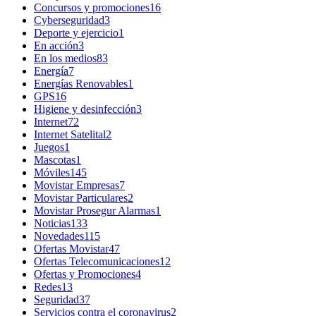
Concursos y promociones
16
Cyberseguridad
3
Deporte y ejercicio
1
En acción
3
En los medios
83
Energía
7
Energías Renovables
1
GPS
16
Higiene y desinfección
3
Internet
72
Internet Satelital
2
Juegos
1
Mascotas
1
Móviles
145
Movistar Empresas
7
Movistar Particulares
2
Movistar Prosegur Alarmas
1
Noticias
133
Novedades
115
Ofertas Movistar
47
Ofertas Telecomunicaciones
12
Ofertas y Promociones
4
Redes
13
Seguridad
37
Servicios contra el coronavirus
2