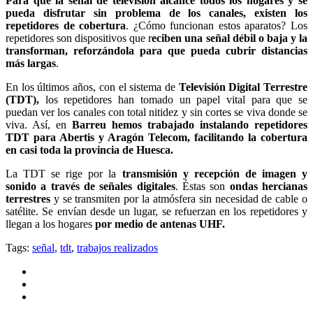
Para que la señal de televisión alcance todos los hogares y se
pueda disfrutar sin problema de los canales, existen los
repetidores de cobertura
. ¿Cómo funcionan estos aparatos? Los
repetidores son dispositivos que r
eciben una señal débil o baja y la
transforman, reforzándola para que pueda cubrir distancias
más largas
.
En los últimos años, con el sistema de
Televisión Digital Terrestre
(TDT),
los repetidores han tomado un papel vital para que se
puedan ver los canales con total nitidez y sin cortes se viva donde se
viva. Así, en
Barreu hemos trabajado instalando repetidores
TDT para Abertis y Aragón Telecom, facilitando la cobertura
en casi toda la provincia de Huesca.
La TDT se rige por la
transmisión y recepción de imagen y
sonido a través de señales digitales
. Éstas son
ondas hercianas
terrestres
y se transmiten por la atmósfera sin necesidad de cable o
satélite. Se envían desde un lugar, se refuerzan en los repetidores y
llegan a los hogares
por medio de antenas UHF.
Tags:
señal
,
tdt
,
trabajos realizados