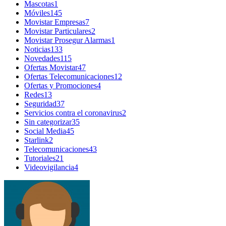
Mascotas
1
Móviles
145
Movistar Empresas
7
Movistar Particulares
2
Movistar Prosegur Alarmas
1
Noticias
133
Novedades
115
Ofertas Movistar
47
Ofertas Telecomunicaciones
12
Ofertas y Promociones
4
Redes
13
Seguridad
37
Servicios contra el coronavirus
2
Sin categorizar
35
Social Media
45
Starlink
2
Telecomunicaciones
43
Tutoriales
21
Videovigilancia
4