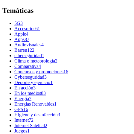
Temáticas
5G
3
Accesorios
61
Apple
4
Apps
87
Audiovisuales
4
Barreu
122
ciberseguridad
1
Clima o meteorología
2
Comparativa
4
Concursos y promociones
16
Cyberseguridad
3
Deporte y ejercicio
1
En acción
3
En los medios
83
Energía
7
Energías Renovables
1
GPS
16
Higiene y desinfección
3
Internet
72
Internet Satelital
2
Juegos
1