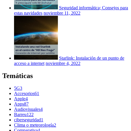
Seguridad informática; Consejos para
estas navidades
noviembre 11, 2022
Starlink: Instalación de un punto de
acceso a internet
noviembre 4, 2022
Temáticas
5G
3
Accesorios
61
Apple
4
Apps
87
Audiovisuales
4
Barreu
122
ciberseguridad
1
Clima o meteorología
2
Comparativa
4