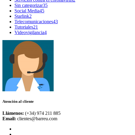
Sin categorizar
35
Social Media
45
Starlink
2
Telecomunicaciones
43
Tutoriales
21
Videovigilancia
4
Atención al cliente
Llámenos:
(+34) 974 211 885
Email:
clientes@barreu.com