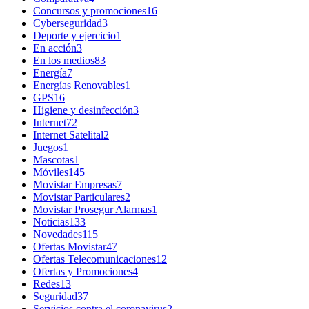
Concursos y promociones
16
Cyberseguridad
3
Deporte y ejercicio
1
En acción
3
En los medios
83
Energía
7
Energías Renovables
1
GPS
16
Higiene y desinfección
3
Internet
72
Internet Satelital
2
Juegos
1
Mascotas
1
Móviles
145
Movistar Empresas
7
Movistar Particulares
2
Movistar Prosegur Alarmas
1
Noticias
133
Novedades
115
Ofertas Movistar
47
Ofertas Telecomunicaciones
12
Ofertas y Promociones
4
Redes
13
Seguridad
37
Servicios contra el coronavirus
2