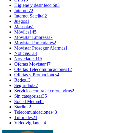
Higiene y desinfección
3
Internet
72
Internet Satelital
2
Juegos
1
Mascotas
1
Móviles
145
Movistar Empresas
7
Movistar Particulares
2
Movistar Prosegur Alarmas
1
Noticias
133
Novedades
115
Ofertas Movistar
47
Ofertas Telecomunicaciones
12
Ofertas y Promociones
4
Redes
13
Seguridad
37
Servicios contra el coronavirus
2
Sin categorizar
35
Social Media
45
Starlink
2
Telecomunicaciones
43
Tutoriales
21
Videovigilancia
4