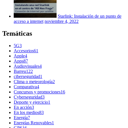
Starlink: Instalación de un punto de
acceso a internet
noviembre 4, 2022
Temáticas
5G
3
Accesorios
61
Apple
4
Apps
87
Audiovisuales
4
Barreu
122
ciberseguridad
1
Clima o meteorología
2
Comparativa
4
Concursos y promociones
16
Cyberseguridad
3
Deporte y ejercicio
1
En acción
3
En los medios
83
Energía
7
Energías Renovables
1
GPS
16