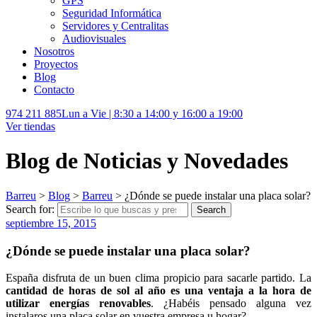
GPS
Seguridad Informática
Servidores y Centralitas
Audiovisuales
Nosotros
Proyectos
Blog
Contacto
974 211 885
Lun a Vie | 8:30 a 14:00 y 16:00 a 19:00
Ver tiendas
Blog de Noticias y Novedades
Barreu
>
Blog
>
Barreu
>
¿Dónde se puede instalar una placa solar?
Search for:
Search
septiembre 15, 2015
¿Dónde se puede instalar una placa solar?
España disfruta de un buen clima propicio para sacarle partido. La
cantidad de horas de sol al año es una ventaja a la hora de
utilizar energías renovables
. ¿Habéis pensado alguna vez
instalaros una placa solar en vuestra empresa u hogar?