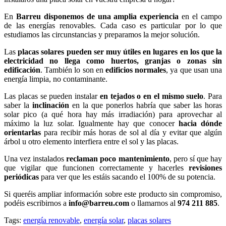
En
Barreu disponemos de una amplia experiencia
en el campo
de las energías renovables. Cada caso es particular por lo que
estudiamos las circunstancias y preparamos la mejor solución.
Las
placas solares pueden ser muy útiles en lugares en los que la
electricidad no llega como huertos, granjas o zonas sin
edificación
. También lo son en
edificios normales
, ya que usan una
energía limpia, no contaminante.
Las placas se pueden instalar
en tejados o en el mismo suelo
. Para
saber la
inclinación
en la que ponerlos habría que saber las horas
solar pico (a qué hora hay más irradiación) para aprovechar al
máximo la luz solar. Igualmente hay que conocer
hacia dónde
orientarlas
para recibir más horas de sol al día y evitar que algún
árbol u otro elemento interfiera entre el sol y las placas.
Una vez instalados
reclaman poco mantenimiento
, pero sí que hay
que vigilar que funcionen correctamente y hacerles
revisiones
periódicas
para ver que les estáis sacando el 100% de su potencia.
Si queréis ampliar información sobre este producto sin compromiso,
podéis escribirnos a
info@barreu.com
o llamarnos al
974 211 885
.
Tags:
energía renovable
,
energía solar
,
placas solares