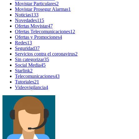
Movistar Particulares
2
Movistar Prosegur Alarmas
1
Noticias
133
Novedades
115
Ofertas Movistar
47
Ofertas Telecomunicaciones
12
Ofertas y Promociones
4
Redes
13
Seguridad
37
Servicios contra el coronavirus
2
Sin categorizar
35
Social Media
45
Starlink
2
Telecomunicaciones
43
Tutoriales
21
Videovigilancia
4