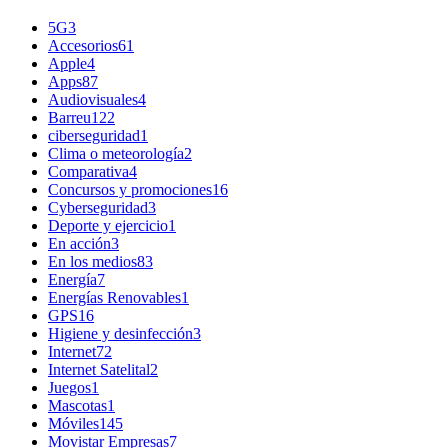
5G
3
Accesorios
61
Apple
4
Apps
87
Audiovisuales
4
Barreu
122
ciberseguridad
1
Clima o meteorología
2
Comparativa
4
Concursos y promociones
16
Cyberseguridad
3
Deporte y ejercicio
1
En acción
3
En los medios
83
Energía
7
Energías Renovables
1
GPS
16
Higiene y desinfección
3
Internet
72
Internet Satelital
2
Juegos
1
Mascotas
1
Móviles
145
Movistar Empresas
7