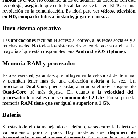
tecnología, asegúrate que en tu localidad existe tal red. El 4G es una
revolución en la comunicación. Es ideal para ver
vídeos, televisión
en HD, compartir fotos al instante, jugar en línea…
Buen sistema operativo
Las
aplicaciones
facilitan el acceso al correo, a las redes sociales y a
muchas webs. No todos los sistemas disponen de acceso a ellas. La
mayoría sí que están disponibles para
Android e iOS (Iphone).
Memoria RAM y procesador
Esto es esencial, ya ambos que influyen en la velocidad del terminal
y permiten tener más de una aplicación abierta a la vez. Un
procesador
Dual-Core
puede bastar, aunque si el móvil dispone de
Quad-Core
irá más deprisa. En cuanto a la
velocidad del
procesado
r lo ideal es que sea
mínimo de 1,2 Ghz
. Por su parte la
memoria
RAM tiene que ser igual o superior a 1 Gb.
Batería
Si estás todo el día manejando el teléfono, verás como la batería se
va acabando poro a poco. Hay modelos que
disponen de
herramientas para el ahorro de energía
, favoreciendo a que dure