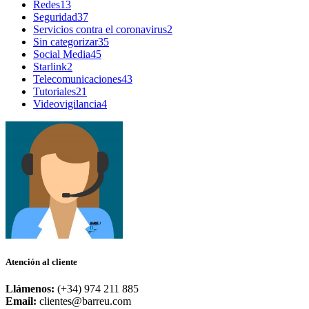
Redes
13
Seguridad
37
Servicios contra el coronavirus
2
Sin categorizar
35
Social Media
45
Starlink
2
Telecomunicaciones
43
Tutoriales
21
Videovigilancia
4
Atención al cliente
Llámenos:
(+34) 974 211 885
Email:
clientes@barreu.com