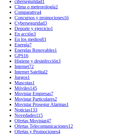
ciberseguridad
1
Clima o meteorología
2
Comparativa
4
Concursos y promociones
16
Cyberseguridad
3
Deporte y ejercicio
1
En acción
3
En los medios
83
Energía
7
Energías Renovables
1
GPS
16
Higiene y desinfección
3
Internet
72
Internet Satelital
2
Juegos
1
Mascotas
1
Móviles
145
Movistar Empresas
7
Movistar Particulares
2
Movistar Prosegur Alarmas
1
Noticias
133
Novedades
115
Ofertas Movistar
47
Ofertas Telecomunicaciones
12
Ofertas y Promociones
4