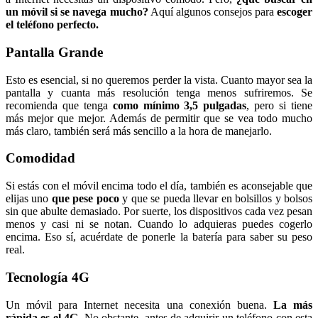
un móvil si se navega mucho?
Aquí algunos consejos para
escoger
el teléfono perfecto.
Pantalla Grande
Esto es esencial, si no queremos perder la vista. Cuanto mayor sea la
pantalla y cuanta más resolución tenga menos sufriremos. Se
recomienda que tenga
como mínimo 3,5 pulgadas
, pero si tiene
más mejor que mejor. Además de permitir que se vea todo mucho
más claro, también será más sencillo a la hora de manejarlo.
Comodidad
Si estás con el móvil encima todo el día, también es aconsejable que
elijas uno
que pese poco
y que se pueda llevar en bolsillos y bolsos
sin que abulte demasiado. Por suerte, los dispositivos cada vez pesan
menos y casi ni se notan. Cuando lo adquieras puedes cogerlo
encima. Eso sí, acuérdate de ponerle la batería para saber su peso
real.
Tecnología 4G
Un móvil para Internet necesita una conexión buena.
La más
rápida es el 4G
. No obstante, antes de adquirir un teléfono con esta