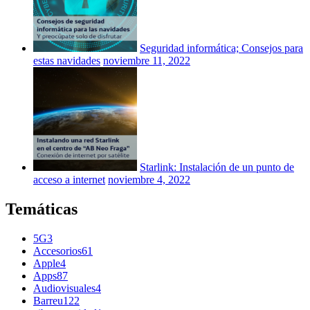
Seguridad informática; Consejos para
estas navidades
noviembre 11, 2022
Starlink: Instalación de un punto de
acceso a internet
noviembre 4, 2022
Temáticas
5G
3
Accesorios
61
Apple
4
Apps
87
Audiovisuales
4
Barreu
122