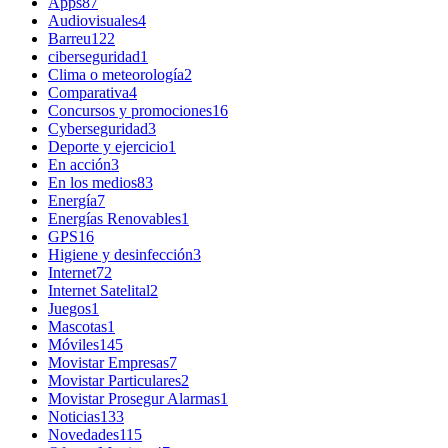
Apps
87
Audiovisuales
4
Barreu
122
ciberseguridad
1
Clima o meteorología
2
Comparativa
4
Concursos y promociones
16
Cyberseguridad
3
Deporte y ejercicio
1
En acción
3
En los medios
83
Energía
7
Energías Renovables
1
GPS
16
Higiene y desinfección
3
Internet
72
Internet Satelital
2
Juegos
1
Mascotas
1
Móviles
145
Movistar Empresas
7
Movistar Particulares
2
Movistar Prosegur Alarmas
1
Noticias
133
Novedades
115