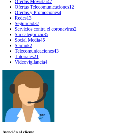
Ofertas Movistar
47
Ofertas Telecomunicaciones
12
Ofertas y Promociones
4
Redes
13
Seguridad
37
Servicios contra el coronavirus
2
Sin categorizar
35
Social Media
45
Starlink
2
Telecomunicaciones
43
Tutoriales
21
Videovigilancia
4
Atención al cliente